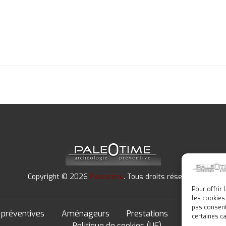
Copyright © 2026
Paléotime
. Tous droits réservés.
Pour offrir
les cookies
pas consent
 préventives
Aménageurs
Prestations
Formation
certaines ca
Politique de cookies (UE)