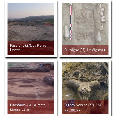
Pussigny (37), La Pierre
Levée
Pussigny (37), Le Vigneau
Puyréaux (16), La Petite
Quincy-Voisins (77), ZAC
Moussigère
du Ternoy