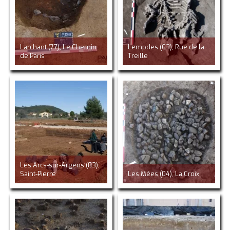
Larchant (77), Le Chemin
Lempdes (63), Rue de la
de Paris
Treille
Les Arcs-sur-Argens (83),
Saint-Pierre
Les Mées (04), La Croix