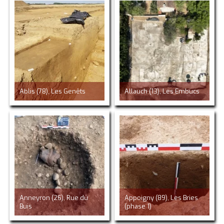
Ablis (78), Les Genêts
Allauch (13), Les Embucs
Anneyron (26), Rue du
Appoigny (89), Les Bries
Buis
(phase 1)