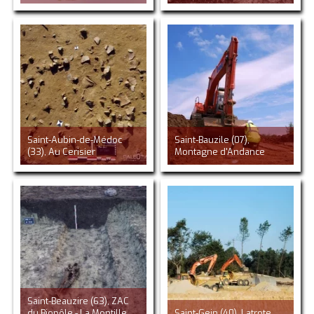
Saint-Aubin-de-Médoc
Saint-Bauzile (07),
(33), Au Cerisier
Montagne d'Andance
Saint-Beauzire (63), ZAC
du Biopôle - La Montille
Saint-Gein (40), Latrote