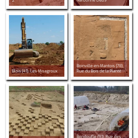
2
Narbonne D609
Boinville-en-Mantois (78),
Blois (41), Les Misagroux
Rue du Bois de la Planté
Bondoufle (91), Rue des