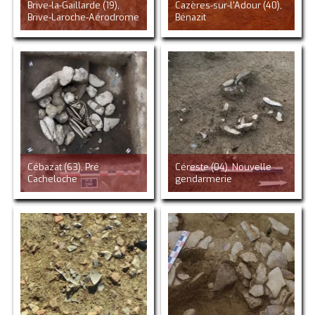
Brive-la-Gaillarde (19),
Cazères-sur-l'Adour (40),
Brive-Laroche-Aérodrome
Bénazit
Cébazat (63), Pré
Céreste (04), Nouvelle
Cacheloche
gendarmerie