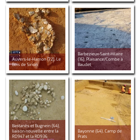
Barbezieux-Saint-Hilaire
Auvers-le-Hamon (72), Le
(16), Plaisance/Combe à
Bois de Sirion
Baudet
Bastanès et Bugnein (64),
liaison nouvelle entre la
Bayonne (64), Camp de
RD947 et la RD936
Prats