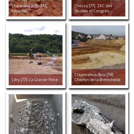
Charentay (69), ZAC
Chessy (77), ZAC des
Lybertec
Studios et Congrès
Clayes-sous-Bois (78),
Citry (77), La Grande Pièce
Chemin de la Bretechelle