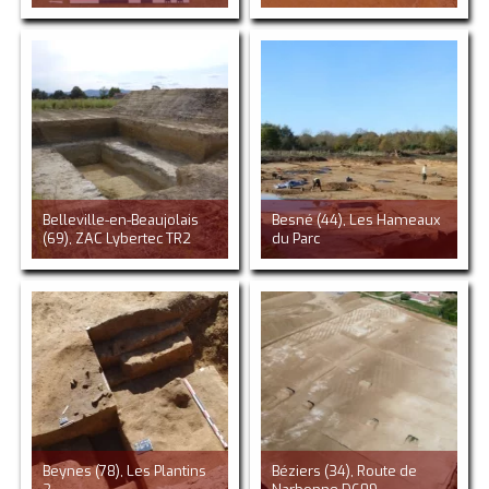
Belleville-en-Beaujolais
Besné (44), Les Hameaux
(69), ZAC Lybertec TR2
du Parc
Beynes (78), Les Plantins
Béziers (34), Route de