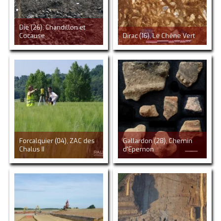
Die (26), Chandillon et
Cocause
Dirac (16), Le Chêne Vert
Forcalquier (04), ZAC des
Gallardon (28), Chemin
Chalus II
d'Epernon