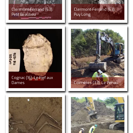
Clermont-Ferrand (63),
Clermont-Ferrand (63),
Petit Beaulieu
Puy Long
Cognac (16), Le Fief aux
Dames
Coimères (33), Le Péhau