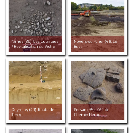
Nîmes (30), Les Courroies
Noyers-sur-Cher (41), Le
/ Revitalisation du Vistre
Busa
Oeyreluy (40), Route de
Persan (95), ZAC du
Tercy
Chemin Herbu