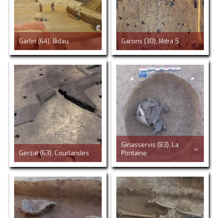
Garlin (64), Bidau
Garons (30), Mitra 5
Ginasservis (83), La
Gerzat (63), Courlandes
Fontaine