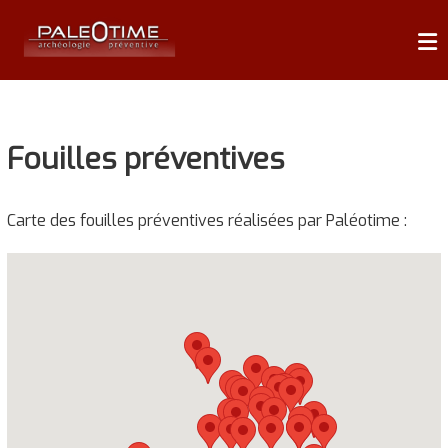
Skip
P
to
content
A
L
É
Fouilles préventives
O
T
I
Carte des fouilles préventives réalisées par Paléotime :
M
E
A
r
c
h
é
o