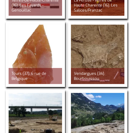
Terres-de-Haute-Charente
La Péruse - Terres de
(16), Les Fayards -
Haute Charente (16), Les
Genouillac
Salices/Pranzac
Tours (37), 6 rue de
Vendargues (34),
Belgique
Bourbouissou