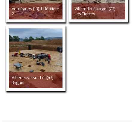
Vernègues (13), L'Héritière
Villarodin-Bourget (73),
2
Les Tierces
Villeneuve-sur-Lot (47),
Brignol