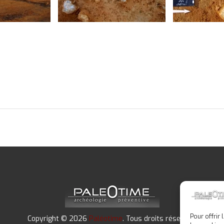
ntier ©
locus 1, détail du premier
locus 1, détail
décapage © Paléotime
décapage © Pa
Pour offrir
Copyright © 2026
Paléotime
. Tous droits réservés.