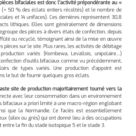
pièces bifaciales est donc l’activité prépondérante au «
e (> 50 % des éclats entiers récoltés) et le nombre de
iales et 14 unifaces). Ces dernières représentent 30,8
acts lithiques. Elles sont généralement de dimensions
groupe des pièces à divers états de confection, depuis
 réaffûté ou recyclé, témoignant ainsi de la mise en œuvre
s pièces sur le site. Plus rares, les activités de débitage
roduction variés (Kombewa, Levallois, unipolaire…)
la confection d’outils bifaciaux comme vu précédemment,
irs de types variés. Une production d’appoint est
 le but de fournir quelques gros éclats.
aste site de production majoritairement tourné vers la
directe avec leur consommation dans un environnement
ls bifaciaux a priori limité à une macro-région englobant
insi que la Normandie. Ce faciès est essentiellement
ux (silex ou grès) qui ont donné lieu à des occupations
ntre la fin du stade isotopique 5 et le stade 3.