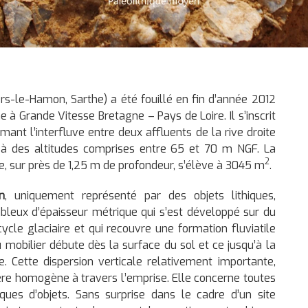
ers-le-Hamon, Sarthe) a été fouillé en fin d’année 2012
e à Grande Vitesse Bretagne – Pays de Loire. Il s’inscrit
mant l’interfluve entre deux affluents de la rive droite
t), à des altitudes comprises entre 65 et 70 m NGF. La
2
 sur près de 1,25 m de profondeur, s’élève à 3045 m
.
n
, uniquement représenté par des objets lithiques,
bleux d’épaisseur métrique qui s’est développé sur du
cycle glaciaire et qui recouvre une formation fluviatile
 mobilier débute dès la surface du sol et ce jusqu’à la
. Cette dispersion verticale relativement importante,
ère homogène à travers l’emprise. Elle concerne toutes
ques d’objets. Sans surprise dans le cadre d’un site