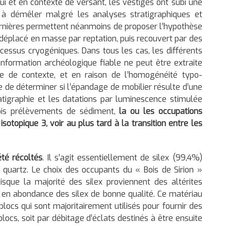
ui et en contexte de versant, les vestiges ont subi une
ile à démêler malgré les analyses stratigraphiques et
rnières permettent néanmoins de proposer l’hypothèse
déplacé en masse par reptation, puis recouvert par des
ocessus cryogéniques. Dans tous les cas, les différents
nformation archéologique fiable ne peut être extraite
pe de contexte, et en raison de l’homogénéité typo-
ble de déterminer si l’épandage de mobilier résulte d’une
ratigraphie et les datations par luminescence stimulée
rois prélèvements de sédiment,
la ou les occupations
otopique 3, voir au plus tard à la transition entre les
été récoltés
. Il s’agit essentiellement de silex (99,4%)
t quartz. Le choix des occupants du « Bois de Sirion »
sque la majorité des silex proviennent des altérites
t en abondance des silex de bonne qualité. Ce matériau
locs qui sont majoritairement utilisés pour fournir des
blocs, soit par débitage d’éclats destinés à être ensuite