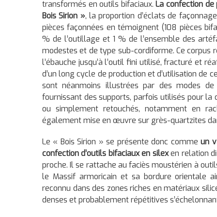
transformés en outils bifaciaux.
La confection de 
Bois Sirion »
, la proportion d’éclats de façonnag
pièces façonnées en témoignent (108 pièces bifac
% de l’outillage et 1 % de l’ensemble des artéf
modestes et de type sub-cordiforme. Ce corpus re
l’ébauche jusqu’à l’outil fini utilisé, fracturé et
d’un long cycle de production et d’utilisation de ce
sont néanmoins illustrées par des modes de p
fournissant des supports, parfois utilisés pour 
ou simplement retouchés, notamment en raclo
également mise en œuvre sur grès-quartzites dans
Le « Bois Sirion » se présente donc comme
un v
confection d’outils bifaciaux en silex
en relation 
proche. Il se rattache au faciès moustérien à outi
le Massif armoricain et sa bordure orientale a
reconnu dans des zones riches en matériaux silice
denses et probablement répétitives s’échelonnant e