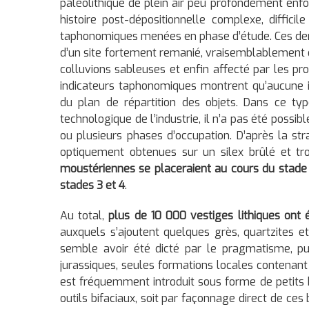
paléolithique de plein air peu profondément enfo
histoire post-dépositionnelle complexe, diffic
taphonomiques menées en phase d’étude. Ces de
d’un site fortement remanié, vraisemblablement 
colluvions sableuses et enfin affecté par les pr
indicateurs taphonomiques montrent qu’aucune i
du plan de répartition des objets. Dans ce ty
technologique de l’industrie, il n’a pas été possi
ou plusieurs phases d’occupation. D’après la st
optiquement obtenues sur un silex brûlé et t
moustériennes se placeraient au cours du stade is
stades 3 et 4
.
Au total,
plus de 10 000 vestiges lithiques ont 
auxquels s’ajoutent quelques grès, quartzites e
semble avoir été dicté par le pragmatisme, pui
jurassiques, seules formations locales contenan
est fréquemment introduit sous forme de petits b
outils bifaciaux, soit par façonnage direct de ces 