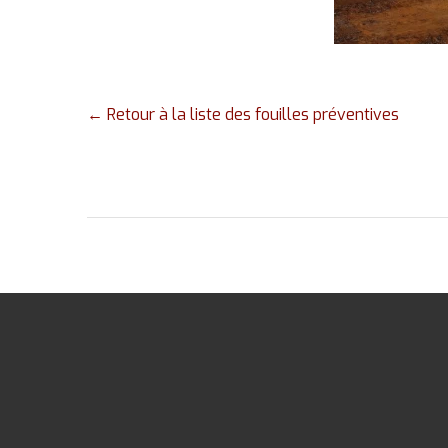
panorama du cha
Paléotime
← Retour à la liste des fouilles préventives