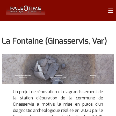
Skip
P
to
content
A
L
É
La Fontaine (Ginasservis, Var)
O
T
I
M
E
A
r
Un projet de rénovation et d’agrandissement de
c
la station d’épuration de la commune de
h
Ginasservis a motivé la mise en place d’un
é
diagnostic archéologique réalisé en 2020 par le
o