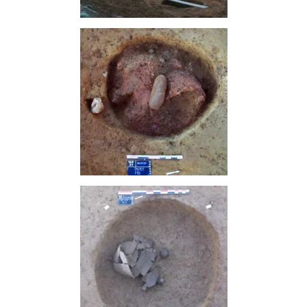
Vue d'ensemble du site de La
Fontaine © Paléotime
Silo du Néolithique final
contenant un vase en terre crue
renversé © Paléotime