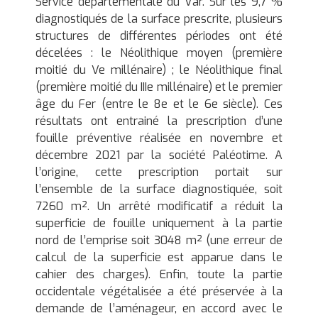
Service départementale du Var. Sur les 9,7 %
l
diagnostiqués de la surface prescrite, plusieurs
o
structures de différentes périodes ont été
g
décelées : le Néolithique moyen (première
i
moitié du Ve millénaire) ; le Néolithique final
e
(première moitié du IIIe millénaire) et le premier
p
âge du Fer (entre le 8e et le 6e siècle). Ces
r
résultats ont entrainé la prescription d’une
é
fouille préventive réalisée en novembre et
v
décembre 2021 par la société Paléotime. A
e
l’origine, cette prescription portait sur
n
l’ensemble de la surface diagnostiquée, soit
t
7260 m². Un arrêté modificatif a réduit la
i
superficie de fouille uniquement à la partie
v
nord de l’emprise soit 3048 m² (une erreur de
e
calcul de la superficie est apparue dans le
cahier des charges). Enfin, toute la partie
occidentale végétalisée a été préservée à la
demande de l’aménageur, en accord avec le