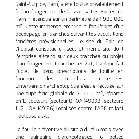
l
Saint-Sulpice, Tarn) a été fouillé préalablement
o
à l’aménagement de la ZAC « Les Portes du
g
Tarn » étendue sur un périmètre de 1 980 000
i
m². Cette immense emprise a fait l’objet d’un
e
découpage en tranches suivant les acquisitions
p
foncières prévisionnelles. Le site du Bois de
r
l’hôpital constitue un seul et même site dont
é
l’emprise s’étend sur deux tranches du projet
v
d’aménagement (tranche 1 et 2a) ; il a donc fait
e
l’objet de deux prescriptions de fouille en
n
fonction des tranches concernées.
t
L’intervention archéologique s’est effectuée sur
i
une superficie globale de 35 000 m², répartie
v
en 13 secteurs (secteur 0 : OA 149093 ; secteurs
e
1-12 : OA 149186) localisés contre l’A68 reliant
Toulouse à Albi.
La fouille préventive du site a duré 6 mois avec
une quinzaine d’archéologues, 6 pelles