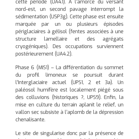
cette période (UA4.1). A l’amorce du versant
nord-est, un second pavage interrompt la
sédimentation (USP3g). Cette phase est ensuite
marquée par un ou plusieurs épisodes
périglaciaires à gélisol (fentes associées à une
structure lamellaire et des agrégats
cryogéniques). Des occupations surviennent
postérieurement (UA4.2).
Phase 6 (MIS1) – La différentiation du sommet
du profil limoneux se poursuit durant
l’Interglaciaire actuel (UPS1, 2 et 3a). Un
paléosol humifère est localement piégé sous
des colluvions (historiques ?, UPS9). Enfin, la
mise en culture du terrain aplanit le relief, un
vallon sec subsiste à l’aplomb de la dépression
chenalisante.
Le site de singularise donc par la présence de