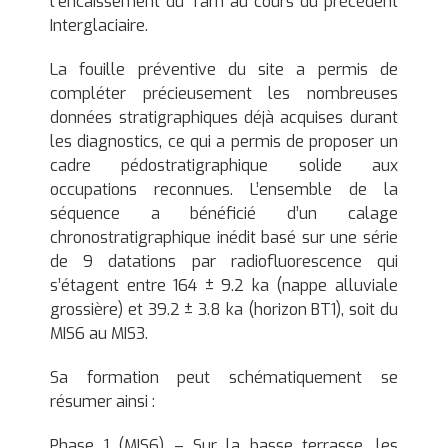
l’encaissement du Tarn au cours du précédent
Interglaciaire.
La fouille préventive du site a permis de
compléter précieusement les nombreuses
données stratigraphiques déjà acquises durant
les diagnostics, ce qui a permis de proposer un
cadre pédostratigraphique solide aux
occupations reconnues. L’ensemble de la
séquence a bénéficié d’un calage
chronostratigraphique inédit basé sur une série
de 9 datations par radiofluorescence qui
s’étagent entre 164 ± 9.2 ka (nappe alluviale
grossière) et 39.2 ± 3.8 ka (horizon BT1), soit du
MIS6 au MIS3.
Sa formation peut schématiquement se
résumer ainsi :
Phase 1 (MIS6) – Sur la basse terrasse, les