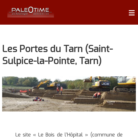
Skip
P
to
content
A
L
É
Les Portes du Tarn (Saint-
O
T
Sulpice-la-Pointe, Tarn)
I
M
E
A
r
c
h
é
o
Le site « Le Bois de l’Hôpital » (commune de