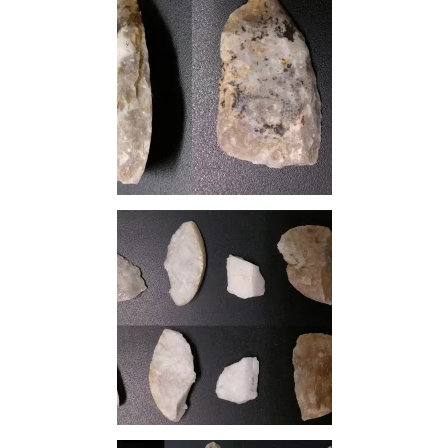
Paléotime
racloir en silex © Paléotime
éclats en quartz © Paléotime