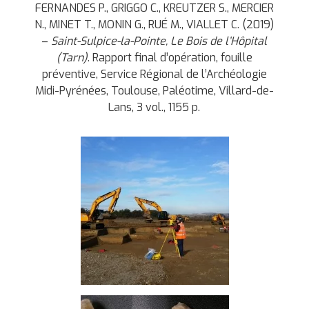
FERNANDES P., GRIGGO C., KREUTZER S., MERCIER
N., MINET T., MONIN G., RUÉ M., VIALLET C. (2019)
–
Saint-Sulpice-la-Pointe, Le Bois de l’Hôpital
(Tarn)
. Rapport final d’opération, fouille
préventive, Service Régional de l’Archéologie
Midi-Pyrénées, Toulouse, Paléotime, Villard-de-
Lans, 3 vol., 1155 p.
fouille en cours du locus 3 ©