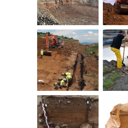
Vue du site en front de carrière
Décapage m
© Paléotime
Paléotime
Vue générale du secteur sud,
Réalisation 
décapage mécanique et fouille
d'écoulement
manuelle © Paléotime
zone D © Pa