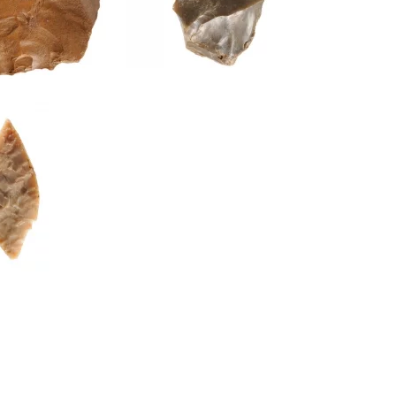
oïde unifacial ©
Nucléus discoïde unifacial ©
Paléotime
e bifaciale de la fin
ue ou du début de
nze © Paléotime