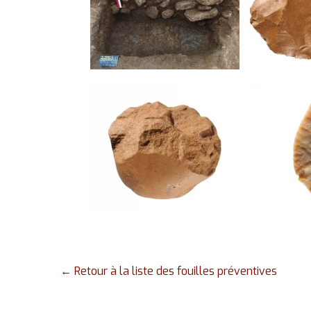
Coupe stratigraphique ©
Nucléus disc
Paléotime
Paléotime
Galet aménagé unifacial ©
Pointe foliacé
Paléotime
du Néolithiq
l'âge du Bro
← Retour à la liste des fouilles préventives