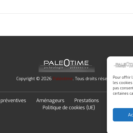
Pour offrir
Copyright © 2026
Paléotime
. Tous droits réservés.
les cookies
pas consent
certaines ca
 préventives
Aménageurs
Prestations
Formation
Politique de cookies (UE)
Ac