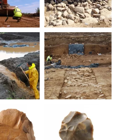
écanique ©
Coupe stratigraphique ©
Paléotime
d'une tranchée
Vue générale du secteur 1,
 pour vider la
zone A © Paléotime
léotime