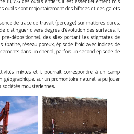
ne 18,5% des outils entiers. Il est essentiellement mis
es outils sont majoritairement des bifaces et des galets
ésence de trace de travail (perçage) sur matières dures.
e distinguer divers degrés d’évolution des surfaces. Il
t pré-dépositionnel, des silex portant les stigmates de
 (patine, réseau poreux, épisode froid avec indices de
acements dans un chenal, parfois un second épisode de
ctivités mixtes et il pourrait correspondre à un camp
on géographique, sur un promontoire naturel, a pu jouer
s sociétés moustériennes.