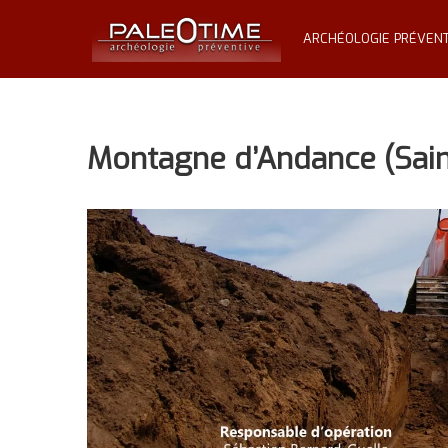
Skip
PALÉOTIME
to
ARCHÉOLOGIE PRÉVENT
content
Archéologie
préventive
Montagne d’Andance (Sain