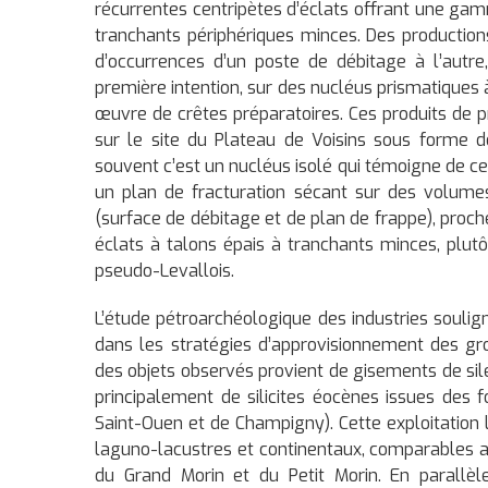
récurrentes centripètes d’éclats offrant une ga
tranchants périphériques minces. Des production
d’occurrences d’un poste de débitage à l’autr
première intention, sur des nucléus prismatiques 
œuvre de crêtes préparatoires. Ces produits de pr
sur le site du Plateau de Voisins sous forme d
souvent c’est un nucléus isolé qui témoigne de ce
un plan de fracturation sécant sur des volume
(surface de débitage et de plan de frappe), proch
éclats à talons épais à tranchants minces, plutô
pseudo-Levallois.
L’étude pétroarchéologique des industries soul
dans les stratégies d’approvisionnement des gr
des objets observés provient de gisements de silex
principalement de silicites éocènes issues des 
Saint-Ouen et de Champigny). Cette exploitation l
laguno-lacustres et continentaux, comparables a
du Grand Morin et du Petit Morin. En parallèl