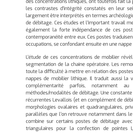
des concentrations lithiques, ont toutefois fait l
les contrastes d’intégrité constatés en leur se
largement être interprétés en termes archéolog
de débitage. Ces études et l’important travail m
également la forte indépendance de ces postes
contemporanéité entre eux. Ces postes traduisen
occupations, se confondant ensuite en une nappe
L’étude de ces concentrations de mobilier révèl
segmentation de la chaine opératoire. Les remon
toute la difficulté à mettre en relation des poste
nappes de mobilier lithique. Il traduit aussi la
complémentarité parfois, notamment au
méthodes/modalités de débitage. Une constante d
récurrentes Levallois (et en complément de débit
morphologies ovalaires et quadrangulaires, pri
parallèles que l’on retrouve notamment dans le 
combine sur certains postes de débitage avec 
triangulaires pour la confection de pointes L