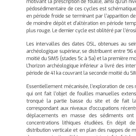
motivant la prescription de fouille, ainsi qu’un ni
pédosédimentaire de ces cycles est schématique
en période froide se terminant par l’apparition d
de moindre dépôt et d’altération en période tempé
plus rouge. Le dernier cycle est oblitéré par l’éros
Les intervalles des dates OSL, obtenues au sei
archéologique supérieur, se distribuent entre 96 
moitié du SIM5 (stades 5c à 5a) et la première moi
L’horizon archéologique inférieur a livré des int
période de 41 ka couvrant la seconde moitié du SI
Essentiellement mécanisée, l’exploration de ces 
qui ont fait l’objet de fouilles manuelles exten
tronqué la partie basse du site et de fait la
correspondant aux niveaux d’occupations récen
déplacements en masse des sédiments ont c
concentrations lithiques étudiées. En dépit d
distribution verticale et en plan des nappes de m