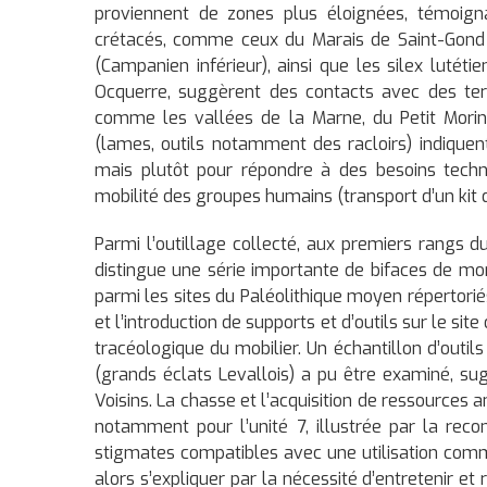
proviennent de zones plus éloignées, témoigna
crétacés, comme ceux du Marais de Saint-Gond 
(Campanien inférieur), ainsi que les silex lutét
Ocquerre, suggèrent des contacts avec des terr
comme les vallées de la Marne, du Petit Morin 
(lames, outils notamment des racloirs) indiquen
mais plutôt pour répondre à des besoins techn
mobilité des groupes humains (transport d’un kit d’o
Parmi l’outillage collecté, aux premiers rangs du
distingue une série importante de bifaces de mor
parmi les sites du Paléolithique moyen répertorié
et l’introduction de supports et d’outils sur le si
tracéologique du mobilier. Un échantillon d’outil
(grands éclats Levallois) a pu être examiné, sug
Voisins. La chasse et l’acquisition de ressources 
notamment pour l’unité 7, illustrée par la reco
stigmates compatibles avec une utilisation comm
alors s’expliquer par la nécessité d’entretenir 