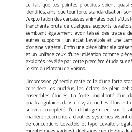
Le fait que les pointes produites soient quas
identifiés, ainsi que leur forte standardisation, so
l’exploitation des carcasses animales peut s’illust
tranchants bruts de quelques supports levallois 
semblent également avoir laissé des traces de
autres supports : un éclat Levallois et une la
d’origine végétal. Enfin une pièce bifaciale prése
et un uniface ceux d’une utilisation comme pièce
exploités révélée par cette première étude suggèr
le site du Plateau de Voisins.
L’impression générale reste celle d’une forte sta
considère les nucléus, les éclats de plein débi
ensembles étudiés. La forte unipolarité d’un d
quadrangulaires dans un système Levallois est un
souvent complété d’un débitage direct sur écla
manière récurrente à d’autres systèmes visant de
de conceptions Levallois et typo-Levallois éga
morphologies variées), débitages centripètes de c