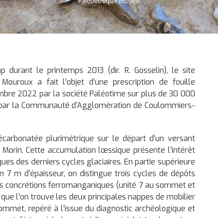
ap durant le printemps 2013 (dir. R. Gosselin), le site
ouroux a fait l’objet d’une prescription de fouille
bre 2022 par la société Paléotime sur plus de 30 000
 par la Communauté d’Agglomération de Coulommiers-
écarbonatée plurimétrique sur le départ d’un versant
 Morin. Cette accumulation lœssique présente l’intérêt
ques des derniers cycles glaciaires. En partie supérieure
 7 m d’épaisseur, on distingue trois cycles de dépôts
s concrétions ferromanganiques (unité 7 au sommet et
s que l’on trouve les deux principales nappes de mobilier
 sommet, repéré à l’issue du diagnostic archéologique et