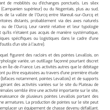
nt de mobilités ou d’échanges ponctuels. Les silex
(Campanien supérieur) ou du Nogentais, plus au sud,
iens de la vallée de l’Ourcq entre Mareuil-sur-Ourcq et
itoires distants, probablement via des axes naturels
ou de l’Ourcq. Leur rareté relative et leur typologie
t qu’ils n’étaient pas acquis de manière systématique,
iques spécifiques ou logistiques dans le cadre d’une
utils d’un site à l’autre).
quel figurent des racloirs et des pointes Levallois, on
phologie variée, un outillage façonné pourtant discret
s en Île-de-France. Les activités autres que le débitage
te ont pu être esquissées au travers d’une première étude
s (bifaces notamment, pointes Levallois) et de supports
gérant des activités variées sur le site du Plateau de
animales semble être une activité importante sur le site,
nnaissance de plusieurs pointes Levallois portant des
e armatures. La production de pointes sur le site peut
et remplacer un équipement de chasse devenu défaillant.