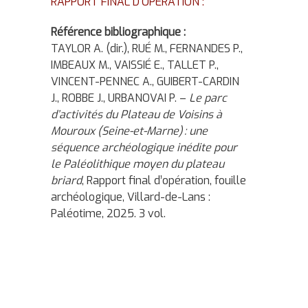
RAPPORT FINAL D’OPÉRATION :
Référence bibliographique :
TAYLOR A. (dir.), RUÉ M., FERNANDES P.,
IMBEAUX M., VAISSIÉ E., TALLET P.,
VINCENT-PENNEC A., GUIBERT-CARDIN
J., ROBBE J., URBANOVAI P. –
Le parc
d’activités du Plateau de Voisins à
Mouroux (Seine-et-Marne) : une
séquence archéologique inédite pour
le Paléolithique moyen du plateau
briard
, Rapport final d’opération, fouille
archéologique, Villard-de-Lans :
Paléotime, 2025. 3 vol.