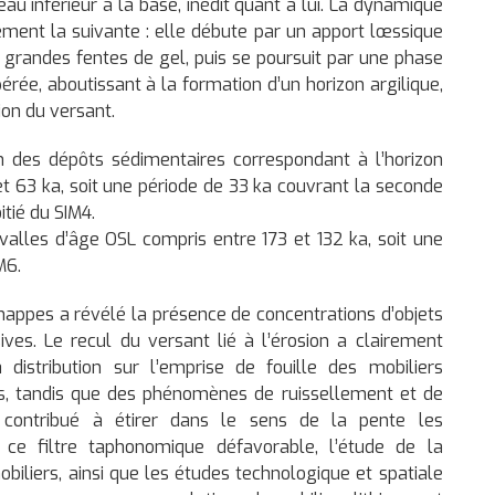
veau inférieur à la base, inédit quant à lui. La dynamique
ment la suivante : elle débute par un apport lœssique
e grandes fentes de gel, puis se poursuit par une phase
rée, aboutissant à la formation d’un horizon argilique,
ion du versant.
n des dépôts sédimentaires correspondant à l’horizon
et 63 ka, soit une période de 33 ka couvrant la seconde
tié du SIM4.
ervalles d’âge OSL compris entre 173 et 132 ka, soit une
M6.
nappes a révélé la présence de concentrations d’objets
sives. Le recul du versant lié à l’érosion a clairement
 distribution sur l’emprise de fouille des mobiliers
ts, tandis que des phénomènes de ruissellement et de
ontribué à étirer dans le sens de la pente les
e ce filtre taphonomique défavorable, l’étude de la
obiliers, ainsi que les études technologique et spatiale