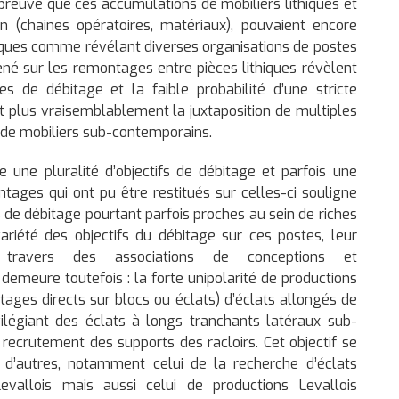
a preuve que ces accumulations de mobiliers lithiques et
in (chaines opératoires, matériaux), pouvaient encore
iques comme révélant diverses organisations de postes
ené sur les remontages entre pièces lithiques révèlent
 de débitage et la faible probabilité d’une stricte
t plus vraisemblablement la juxtaposition de multiples
 de mobiliers sub-contemporains.
e une pluralité d’objectifs de débitage et parfois une
tages qui ont pu être restitués sur celles-ci souligne
s de débitage pourtant parfois proches au sein de riches
 variété des objectifs du débitage sur ces postes, leur
 travers des associations de conceptions et
emeure toutefois : la forte unipolarité de productions
ages directs sur blocs ou éclats) d’éclats allongés de
vilégiant des éclats à longs tranchants latéraux sub-
recrutement des supports des racloirs. Cet objectif se
d’autres, notamment celui de la recherche d’éclats
evallois mais aussi celui de productions Levallois