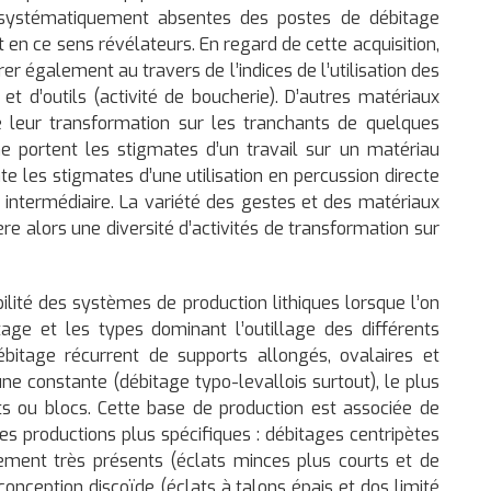
i systématiquement absentes des postes de débitage
nt en ce sens révélateurs. En regard de cette acquisition,
rer également au travers de l’indices de l’utilisation des
et d’outils (activité de boucherie). D’autres matériaux
 leur transformation sur les tranchants de quelques
me portent les stigmates d’un travail sur un matériau
nte les stigmates d’une utilisation en percussion directe
 intermédiaire. La variété des gestes et des matériaux
e alors une diversité d’activités de transformation sur
bilité des systèmes de production lithiques lorsque l’on
tage et les types dominant l’outillage des différents
ébitage récurrent de supports allongés, ovalaires et
e constante (débitage typo-levallois surtout), le plus
ts ou blocs. Cette base de production est associée de
s productions plus spécifiques : débitages centripètes
lement très présents (éclats minces plus courts et de
onception discoïde (éclats à talons épais et dos limité