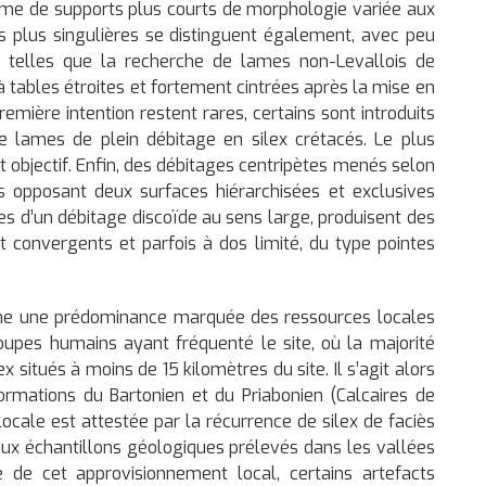
mme de supports plus courts de morphologie variée aux
s plus singulières se distinguent également, avec peu
e, telles que la recherche de lames non-Levallois de
à tables étroites et fortement cintrées après la mise en
emière intention restent rares, certains sont introduits
e lames de plein débitage en silex crétacés. Le plus
t objectif. Enfin, des débitages centripètes menés selon
s opposant deux surfaces hiérarchisées et exclusives
es d’un débitage discoïde au sens large, produisent des
t convergents et parfois à dos limité, du type pointes
igne une prédominance marquée des ressources locales
oupes humains ayant fréquenté le site, où la majorité
 situés à moins de 15 kilomètres du site. Il s’agit alors
formations du Bartonien et du Priabonien (Calcaires de
ocale est attestée par la récurrence de silex de faciès
ux échantillons géologiques prélevés dans les vallées
e de cet approvisionnement local, certains artefacts