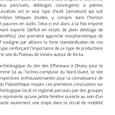
plus ponctuels, débitages convergents à pointes
vallois est le seul type d’outil (armature) qui soit
bles lithiques étudiés, y compris dans l’horizon
 pauvres en outils. Celui-ci est alors à la fois importé
ement exporté (déficit en éclats de plein débitage de
identifiés). Une première approche morphométrique de
7 souligne par ailleurs la forte standardisation de ces
pe, renforçant l’importance de ce type de productions
e site du Plateau de Voisins autour de 84 ka.
rchéologique du site des Effaneaux à Dhuisy pour le
 comme lui au Techno-complexe du Nord-Ouest, le site
perspectives enthousiasmantes pour la connaissance de
 du Paléolithique moyen. Les premières conclusions sur
chéologique local et régional parcouru par des groupes
ne représente qu’une petite fenêtre ouverte au sein d’un
doute seulement une étape dans le circuit de mobilité