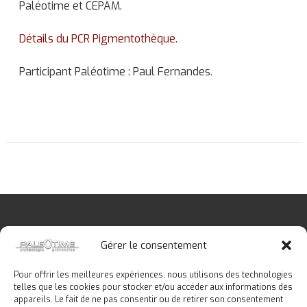
l
Paléotime et CEPAM.
o
g
Détails du PCR Pigmentothèque.
i
e
Participant Paléotime : Paul Fernandes.
p
r
é
v
e
n
t
i
v
e
Gérer le consentement
Pour offrir les meilleures expériences, nous utilisons des technologies
telles que les cookies pour stocker et/ou accéder aux informations des
Copyright © 2026
Paléotime
. Tous droits réservés.
appareils. Le fait de ne pas consentir ou de retirer son consentement