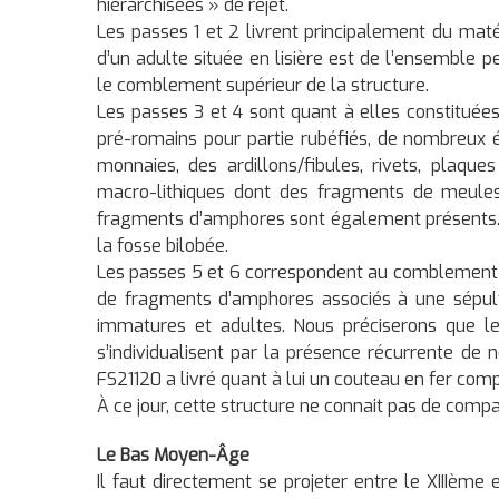
hiérarchisées » de rejet.
Les passes 1 et 2 livrent principalement du mat
d’un adulte située en lisière est de l’ensemble
le comblement supérieur de la structure.
Les passes 3 et 4 sont quant à elles constituée
pré-romains pour partie rubéfiés, de nombreux 
monnaies, des ardillons/fibules, rivets, plaque
macro-lithiques dont des fragments de meules
fragments d’amphores sont également présents
la fosse bilobée.
Les passes 5 et 6 correspondent au comblement in
de fragments d’amphores associés à une sépult
immatures et adultes. Nous préciserons que l
s’individualisent par la présence récurrente d
FS21120 a livré quant à lui un couteau en fer comp
À ce jour, cette structure ne connait pas de compa
Le Bas Moyen-Âge
Il faut directement se projeter entre le XIIIème