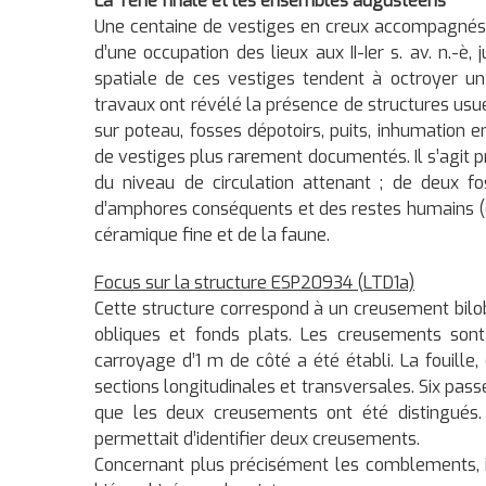
La Tène finale et les ensembles augustéens
Une centaine de vestiges en creux accompagnés 
d’une occupation des lieux aux II-Ier s. av. n.-è
spatiale de ces vestiges tendent à octroyer un s
travaux ont révélé la présence de structures usu
sur poteau, fosses dépotoirs, puits, inhumation 
de vestiges plus rarement documentés. Il s’agit
du niveau de circulation attenant ; de deux 
d’amphores conséquents et des restes humains (
céramique fine et de la faune.
Focus sur la structure ESP20934 (LTD1a)
Cette structure correspond à un creusement bilob
obliques et fonds plats. Les creusements so
carroyage d’1 m de côté a été établi. La fouill
sections longitudinales et transversales. Six passe
que les deux creusements ont été distingués.
permettait d’identifier deux creusements.
Concernant plus précisément les comblements, il