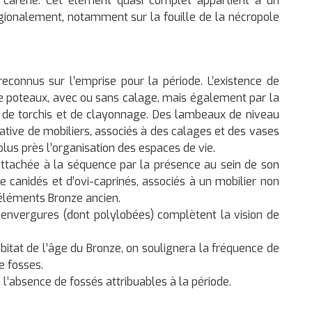
la carène. Cet élément quasi complet appartient à un
gionalement, notamment sur la fouille de la nécropole
econnus sur l’emprise pour la période. L’existence de
de poteaux, avec ou sans calage, mais également par la
 de torchis et de clayonnage. Des lambeaux de niveau
cative de mobiliers, associés à des calages et des vases
us près l’organisation des espaces de vie.
attachée à la séquence par la présence au sein de son
canidés et d’ovi-caprinés, associés à un mobilier non
 éléments Bronze ancien.
s envergures (dont polylobées) complètent la vision de
abitat de l’âge du Bronze, on soulignera la fréquence de
e fosses.
 l’absence de fossés attribuables à la période.