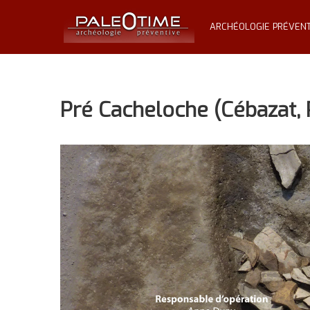
Skip
PALÉOTIME
to
ARCHÉOLOGIE PRÉVENT
content
Archéologie
préventive
Pré Cacheloche (Cébazat