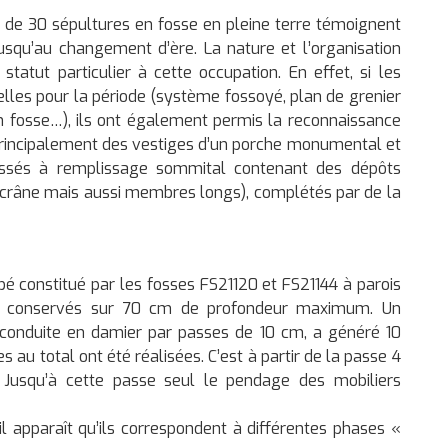
de 30 sépultures en fosse en pleine terre témoignent
, jusqu’au changement d’ère. La nature et l’organisation
tatut particulier à cette occupation. En effet, si les
elles pour la période (système fossoyé, plan de grenier
en fosse…), ils ont également permis la reconnaissance
 principalement des vestiges d’un porche monumental et
fossés à remplissage sommital contenant des dépôts
crâne mais aussi membres longs), complétés par de la
é constitué par les fosses FS21120 et FS21144 à parois
nt conservés sur 70 cm de profondeur maximum. Un
e, conduite en damier par passes de 10 cm, a généré 10
s au total ont été réalisées. C’est à partir de la passe 4
 Jusqu’à cette passe seul le pendage des mobiliers
 apparaît qu’ils correspondent à différentes phases «