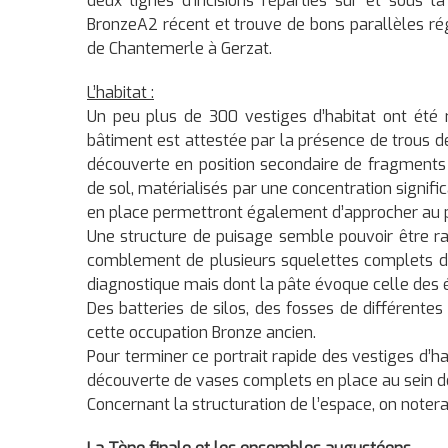
deux lignes d’incisions réparties sur et sous 
BronzeA2 récent et trouve de bons parallèles ré
de Chantemerle à Gerzat.
L’habitat :
Un peu plus de 300 vestiges d’habitat ont été r
bâtiment est attestée par la présence de trous 
découverte en position secondaire de fragments
de sol, matérialisés par une concentration signifi
en place permettront également d’approcher au pl
Une structure de puisage semble pouvoir être r
comblement de plusieurs squelettes complets de 
diagnostique mais dont la pâte évoque celle des
Des batteries de silos, des fosses de différente
cette occupation Bronze ancien.
Pour terminer ce portrait rapide des vestiges d’h
découverte de vases complets en place au sein d
Concernant la structuration de l’espace, on notera