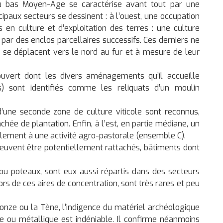
du bas Moyen-Age se caractérise avant tout par une
ncipaux secteurs se dessinent : à l’ouest, une occupation
en culture et d’exploitation des terres : une culture
 par des enclos parcellaires successifs. Ces derniers ne
 se déplacent vers le nord au fur et à mesure de leur
uvert dont les divers aménagements qu’il accueille
s) sont identifiés comme les reliquats d’un moulin
d’une seconde zone de culture viticole sont reconnus,
hée de plantation. Enfin, à l’est, en partie médiane, un
lement à une activité agro-pastorale (ensemble C).
peuvent être potentiellement rattachés, bâtiments dont
ou poteaux, sont eux aussi répartis dans des secteurs
ors de ces aires de concentration, sont très rares et peu
nze ou la Tène, l’indigence du matériel archéologique
que ou métallique est indéniable. Il confirme néanmoins