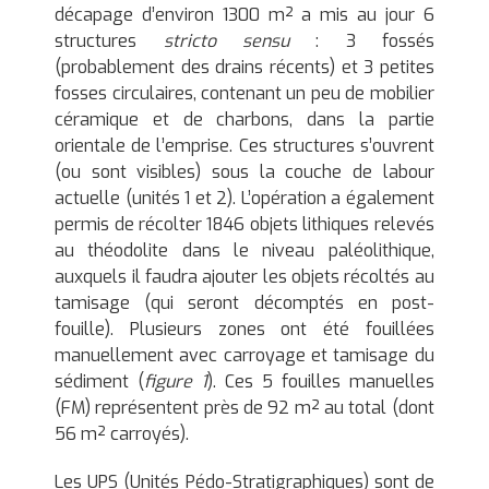
l
décapage d’environ 1300 m² a mis au jour 6
o
structures
stricto sensu
: 3 fossés
g
(probablement des drains récents) et 3 petites
i
fosses circulaires, contenant un peu de mobilier
e
céramique et de charbons, dans la partie
p
orientale de l’emprise. Ces structures s’ouvrent
r
(ou sont visibles) sous la couche de labour
é
actuelle (unités 1 et 2). L’opération a également
v
permis de récolter 1846 objets lithiques relevés
e
au théodolite dans le niveau paléolithique,
n
auxquels il faudra ajouter les objets récoltés au
t
tamisage (qui seront décomptés en post-
i
fouille). Plusieurs zones ont été fouillées
v
manuellement avec carroyage et tamisage du
e
sédiment (
figure 1
). Ces 5 fouilles manuelles
(FM) représentent près de 92 m² au total (dont
56 m² carroyés).
Les UPS (Unités Pédo-Stratigraphiques) sont de