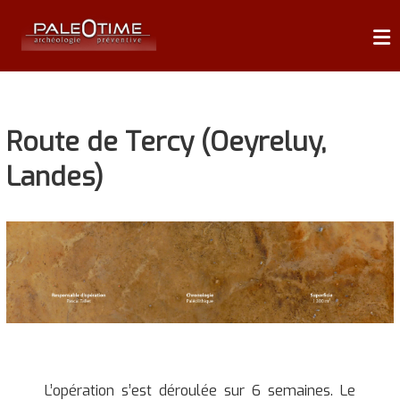
Skip
P
to
content
A
L
É
Route de Tercy (Oeyreluy,
O
T
Landes)
I
M
E
A
r
c
h
é
o
L’opération s’est déroulée sur 6 semaines. Le