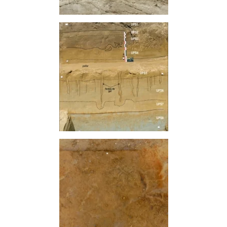
Figure 1 : vue (vers le sud) de la
partie ouest de l’emprise et des
FM1 (premier plan) et FM2 en
cours de fouille © Paléotime
Figure 2 : stratigraphie sur la
coupe 2 (bord d'emprise nord)
© Paléotime