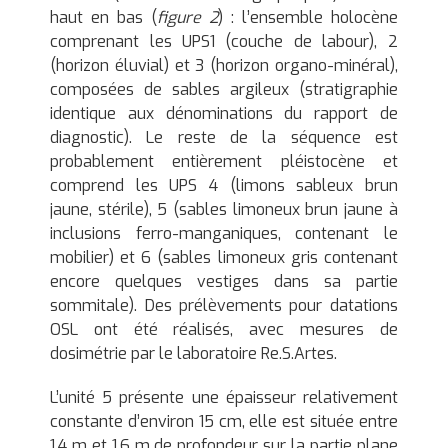
haut en bas (
figure 2
) : l’ensemble holocène
comprenant les UPS1 (couche de labour), 2
(horizon éluvial) et 3 (horizon organo-minéral),
composées de sables argileux (stratigraphie
identique aux dénominations du rapport de
diagnostic). Le reste de la séquence est
probablement entièrement pléistocène et
comprend les UPS 4 (limons sableux brun
jaune, stérile), 5 (sables limoneux brun jaune à
inclusions ferro-manganiques, contenant le
mobilier) et 6 (sables limoneux gris contenant
encore quelques vestiges dans sa partie
sommitale). Des prélèvements pour datations
OSL ont été réalisés, avec mesures de
dosimétrie par le laboratoire Re.S.Artes.
L’unité 5 présente une épaisseur relativement
constante d’environ 15 cm, elle est située entre
1,4 m et 1,6 m de profondeur sur la partie plane