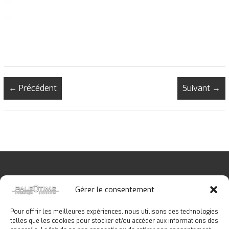
l
o
g
i
e
p
r
← Précédent
é
Suivant →
v
e
n
t
i
v
e
Gérer le consentement
Pour offrir les meilleures expériences, nous utilisons des technologies
telles que les cookies pour stocker et/ou accéder aux informations des